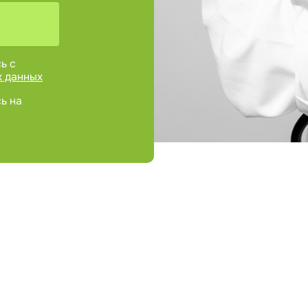
ь с
х данных
ь на