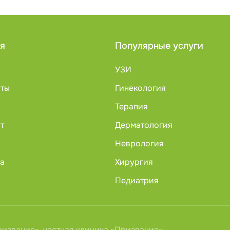
я
Популярные услуги
УЗИ
сты
Гинекология
Терапия
т
Дерматология
Неврология
та
Хирургия
Педиатрия
извание», частная клиника «Призвание»