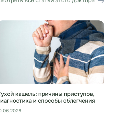
мотреть все статьи этого доктора
000 ₽
Записаться на приём
100 ₽
Записаться на приём
400 ₽
Записаться на приём
ыв
Сухой кашель: причины приступов,
диагностика и способы облегчения
0.06.2026