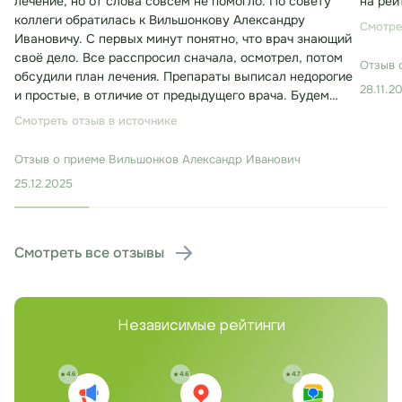
лечение, но от слова совсем не помогло. По совету
на рей
коллеги обратилась к Вильшонкову Александру
Смотре
Ивановичу. С первых минут понятно, что врач знающий
своё дело. Все расспросил сначала, осмотрел, потом
Отзыв 
обсудили план лечения. Препараты выписал недорогие
28.11.2
и простые, в отличие от предыдущего врача. Будем
лечиться. Консультация заняла около 30 минут.
Смотреть отзыв в источнике
Отзыв о приеме
Вильшонков Александр Иванович
25.12.2025
Смотреть все отзывы
Независимые рейтинги
4.6
4.6
4.7