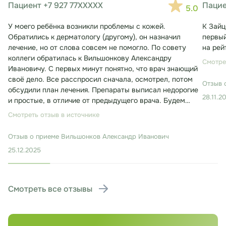
Пациент +7 927 77XXXXX
Пацие
5.0
У моего ребёнка возникли проблемы с кожей.
К Зайц
Обратились к дерматологу (другому), он назначил
первый
лечение, но от слова совсем не помогло. По совету
на рей
коллеги обратилась к Вильшонкову Александру
Смотре
Ивановичу. С первых минут понятно, что врач знающий
своё дело. Все расспросил сначала, осмотрел, потом
Отзыв 
обсудили план лечения. Препараты выписал недорогие
28.11.2
и простые, в отличие от предыдущего врача. Будем
лечиться. Консультация заняла около 30 минут.
Смотреть отзыв в источнике
Отзыв о приеме
Вильшонков Александр Иванович
25.12.2025
Смотреть все отзывы