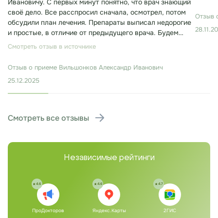
Ивановичу. С первых минут понятно, что врач знающий
своё дело. Все расспросил сначала, осмотрел, потом
Отзыв 
обсудили план лечения. Препараты выписал недорогие
28.11.2
и простые, в отличие от предыдущего врача. Будем
лечиться. Консультация заняла около 30 минут.
Смотреть отзыв в источнике
Отзыв о приеме
Вильшонков Александр Иванович
25.12.2025
Смотреть все отзывы
Независимые рейтинги
4.6
4.6
4.7
ПроДокторов
Яндекс.Карты
2ГИС