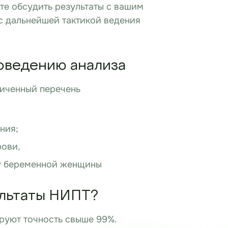
ете обсудить результаты с вашим
с дальнейшей тактикой ведения
оведению анализа
ниченный перечень
ния;
рови,
у беременной женщины
ультаты НИПТ?
руют точность свыше 99%.