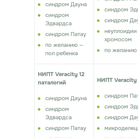
синдром Дауна
синдром Эд
синдром
синдром Да
Эдвардса
неуплоидии
синдром Патау
хромосом
по желанию —
по желанию 
пол ребенка
НИПТ Veracity 12
НИПТ Veracity
паталогий
синдром Па
синдром Дауна
синдром Эд
синдром
Эдвардса
синдром Да
синдром Патау
микроделец