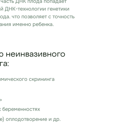
 часть ДНК плода попадает
ой ДНК-технологии генетики
да. что позволяет с точность
ания именно ребенка.
ю неинвазивного
га:
имического скрининга
ь
 беременностях
е) оплодотворение и др.