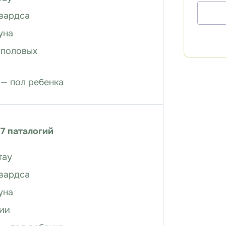
вардса
уна
 половых
— пол ребенка
 7 паталогий
тау
вардса
уна
ии