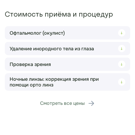
Стоимость приёма и процедур
Офтальмолог (окулист)
Удаление инородного тела из глаза
Прием (осмотр, консультация) врача-
2 200 ₽
офтальмолога первичный
Записаться на приём
Проверка зрения
Прием (осмотр, консультация) врача-
2 200 ₽
Прием (осмотр, консультация) врача-
офтальмолога первичный
2 000 ₽
Записаться на приём
офтальмолога повторный
Записаться на приём
Ночные линзы: коррекция зрения при
Прием (осмотр, консультация) врача-
2 200 ₽
помощи орто линз
Прием (осмотр, консультация) врача-
офтальмолога первичный
2 000 ₽
Записаться на приём
офтальмолога повторный
Записаться на приём
Подбор ортокератологических линз
36 000 ₽
Прием (осмотр, консультация) врача-
2 000 ₽
Смотреть все цены
сложных с 3-мя контрольными
офтальмолога повторный
Записаться на приём
осмотрами в течение года (2 глаза)
Записаться на приём
Подбор ортокератологических линз
29 000 ₽
сложных с 3-мя контрольными