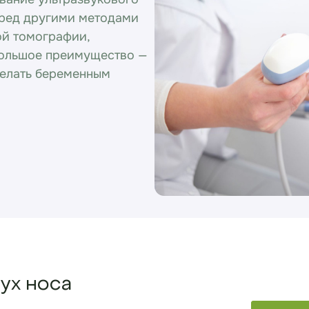
еред другими методами
ой томографии,
 большое преимущество —
делать беременным
ух носа