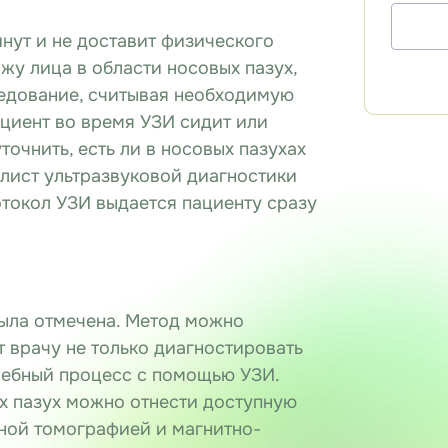
нут и не доставит физического
жу лица в области носовых пазух,
ледование, считывая необходимую
циент во время УЗИ сидит или
точнить, есть ли в носовых пазухах
алист ультразвуковой диагностики
отокол УЗИ выдается пациенту сразу
ыла отмечена. Метод можно
т врачу не только диагностировать
ечебный процесс с помощью УЗИ.
х пазух можно отнести доступную
ной томографией и магнитно-