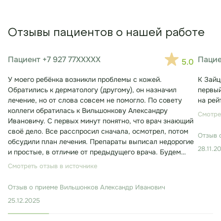
Отзывы пациентов о нашей работе
Пациент +7 927 77XXXXX
Пацие
5.0
У моего ребёнка возникли проблемы с кожей.
К Зайц
Обратились к дерматологу (другому), он назначил
первый
лечение, но от слова совсем не помогло. По совету
на рей
коллеги обратилась к Вильшонкову Александру
Смотре
Ивановичу. С первых минут понятно, что врач знающий
своё дело. Все расспросил сначала, осмотрел, потом
Отзыв 
обсудили план лечения. Препараты выписал недорогие
28.11.2
и простые, в отличие от предыдущего врача. Будем
лечиться. Консультация заняла около 30 минут.
Смотреть отзыв в источнике
Отзыв о приеме
Вильшонков Александр Иванович
25.12.2025