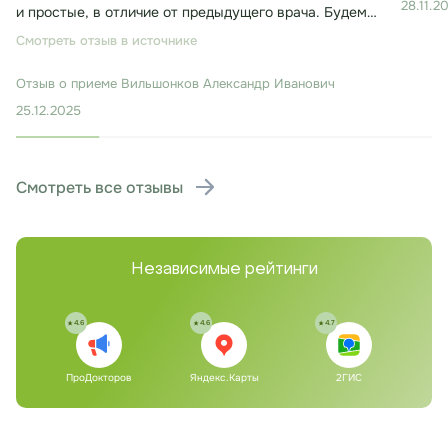
28.11.2
и простые, в отличие от предыдущего врача. Будем
лечиться. Консультация заняла около 30 минут.
Смотреть отзыв в источнике
Отзыв о приеме
Вильшонков Александр Иванович
25.12.2025
Смотреть все отзывы
Независимые рейтинги
4.6
4.6
4.7
ПроДокторов
Яндекс.Карты
2ГИС