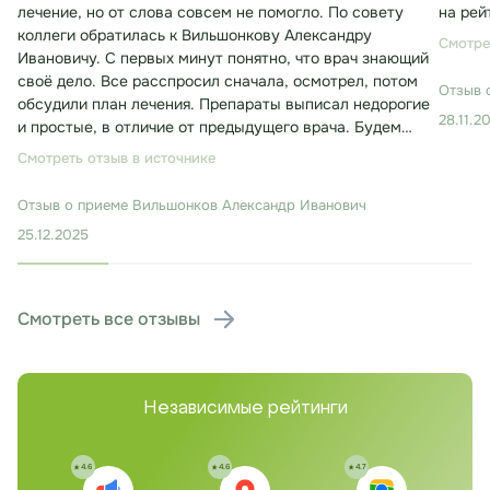
лечение, но от слова совсем не помогло. По совету
на рей
коллеги обратилась к Вильшонкову Александру
Смотре
Ивановичу. С первых минут понятно, что врач знающий
своё дело. Все расспросил сначала, осмотрел, потом
Отзыв 
обсудили план лечения. Препараты выписал недорогие
28.11.2
и простые, в отличие от предыдущего врача. Будем
лечиться. Консультация заняла около 30 минут.
Смотреть отзыв в источнике
Отзыв о приеме
Вильшонков Александр Иванович
25.12.2025
Смотреть все отзывы
Независимые рейтинги
4.6
4.6
4.7