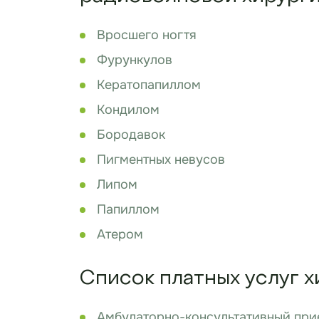
Вросшего ногтя
Фурункулов
Кератопапиллом
Кондилом
Бородавок
Пигментных невусов
Липом
Папиллом
Атером
Список платных услуг х
Амбулаторно-консультативный при