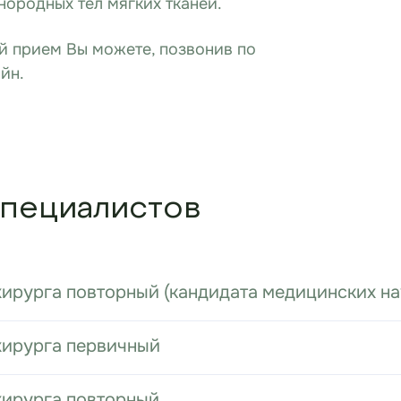
нородных тел мягких тканей.
ый прием Вы можете, позвонив по
йн.
пециалистов
хирурга повторный (кандидата медицинских на
-хирурга первичный
хирурга повторный