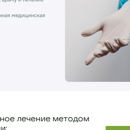
нная медицинская
нное лечение методом
и: