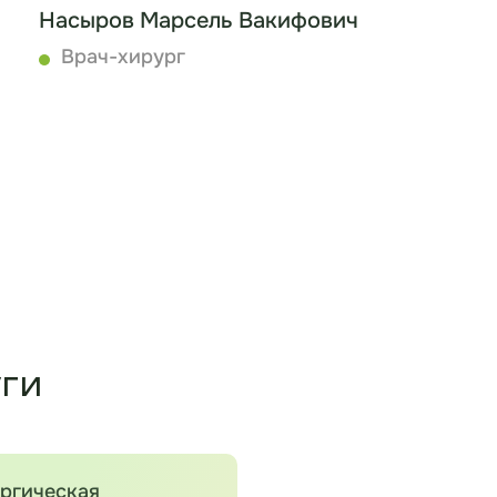
Насыров Марсель Вакифович
Врач-хирург
Записаться
ги
ргическая