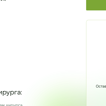
Остав
ирурга:
ем хирурга.