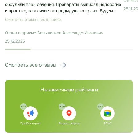
Отзыв 
обсудили план лечения. Препараты выписал недорогие
28.11.2
и простые, в отличие от предыдущего врача. Будем
лечиться. Консультация заняла около 30 минут.
Смотреть отзыв в источнике
Отзыв о приеме
Вильшонков Александр Иванович
25.12.2025
Смотреть все отзывы
Независимые рейтинги
4.6
4.6
4.7
ПроДокторов
Яндекс.Карты
2ГИС