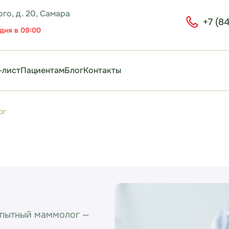
на хеликобактер
а к коронавирусу
рование при простатите
Диагностическое выскабливание цервикального канала
ВЛОК (внутривенное лазерное облучение крови)
Триплексное сканирование вен и артерий
го, д. 20, Самара
+7 (8
дня в 09:00
-лист
Пациентам
Блог
Контакты
на хеликобактер
а к коронавирусу
рование при простатите
Диагностическое выскабливание цервикального канала
ВЛОК (внутривенное лазерное облучение крови)
Триплексное сканирование вен и артерий
ог
опытный маммолог —