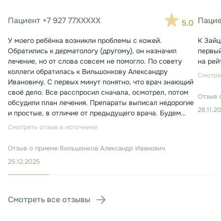
Пациент +7 927 77XXXXX
Пацие
5.0
У моего ребёнка возникли проблемы с кожей.
К Зайц
Обратились к дерматологу (другому), он назначил
первый
лечение, но от слова совсем не помогло. По совету
на рей
коллеги обратилась к Вильшонкову Александру
Смотре
Ивановичу. С первых минут понятно, что врач знающий
своё дело. Все расспросил сначала, осмотрел, потом
Отзыв 
обсудили план лечения. Препараты выписал недорогие
28.11.2
и простые, в отличие от предыдущего врача. Будем
лечиться. Консультация заняла около 30 минут.
Смотреть отзыв в источнике
Отзыв о приеме
Вильшонков Александр Иванович
25.12.2025
Смотреть все отзывы