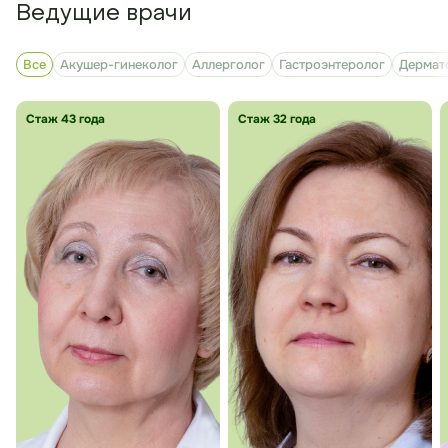
Ведущие врачи
Все
Акушер-гинеколог
Аллерголог
Гастроэнтеролог
Дермат
Стаж 43 года
Стаж 32 года