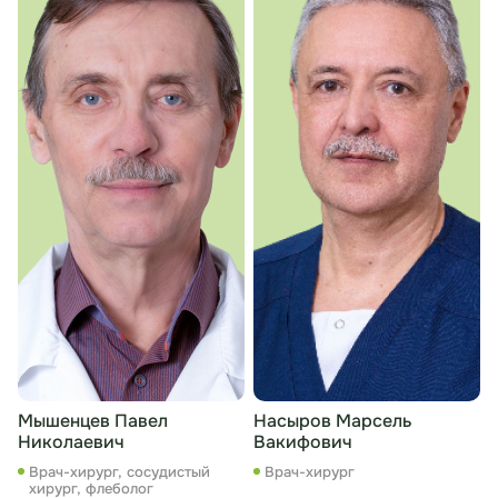
Мышенцев Павел
Насыров Марсель
Николаевич
Вакифович
Врач-хирург, сосудистый
Врач-хирург
хирург, флеболог