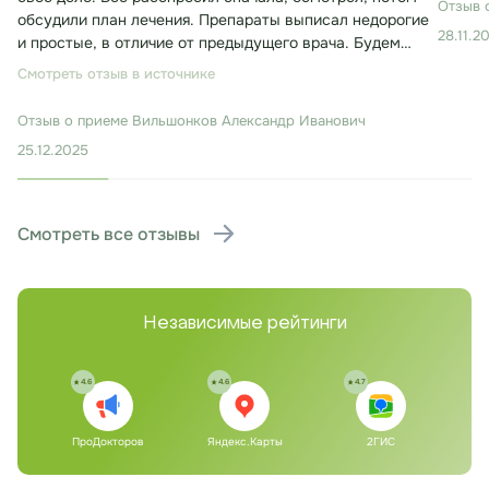
Отзыв 
обсудили план лечения. Препараты выписал недорогие
28.11.2
и простые, в отличие от предыдущего врача. Будем
лечиться. Консультация заняла около 30 минут.
Смотреть отзыв в источнике
Отзыв о приеме
Вильшонков Александр Иванович
25.12.2025
Смотреть все отзывы
Независимые рейтинги
4.6
4.6
4.7
ПроДокторов
Яндекс.Карты
2ГИС