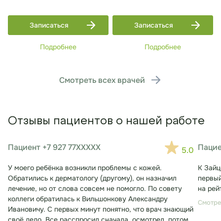
Записаться
Записаться
Подробнее
Подробнее
Смотреть всех врачей
Отзывы пациентов о нашей работе
Пациент +7 927 77XXXXX
Пацие
5.0
У моего ребёнка возникли проблемы с кожей.
К Зайц
Обратились к дерматологу (другому), он назначил
первый
лечение, но от слова совсем не помогло. По совету
на рей
коллеги обратилась к Вильшонкову Александру
Смотре
Ивановичу. С первых минут понятно, что врач знающий
своё дело. Все расспросил сначала, осмотрел, потом