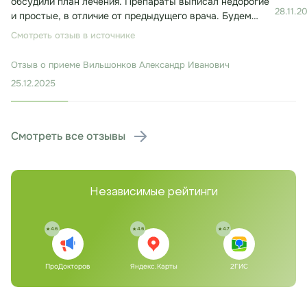
обсудили план лечения. Препараты выписал недорогие
28.11.2
и простые, в отличие от предыдущего врача. Будем
лечиться. Консультация заняла около 30 минут.
Смотреть отзыв в источнике
Отзыв о приеме
Вильшонков Александр Иванович
25.12.2025
Смотреть все отзывы
Независимые рейтинги
4.6
4.6
4.7
ПроДокторов
Яндекс.Карты
2ГИС