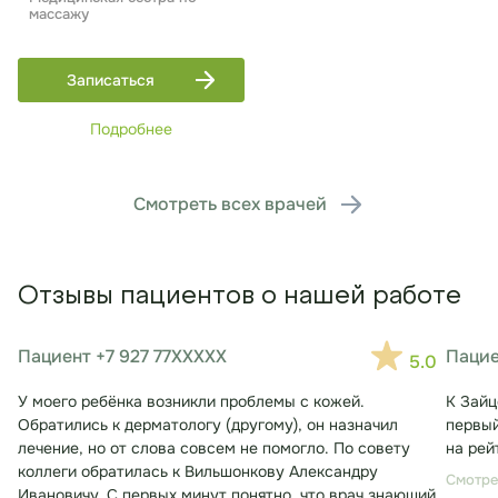
массажу
Записаться
Подробнее
Смотреть всех врачей
Отзывы пациентов о нашей работе
Пациент +7 927 77XXXXX
Пацие
5.0
У моего ребёнка возникли проблемы с кожей.
К Зайц
Обратились к дерматологу (другому), он назначил
первый
лечение, но от слова совсем не помогло. По совету
на рей
коллеги обратилась к Вильшонкову Александру
Смотре
Ивановичу. С первых минут понятно, что врач знающий