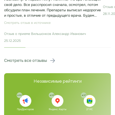
своё дело. Все расспросил сначала, осмотрел, потом
Отзыв 
обсудили план лечения. Препараты выписал недорогие
28.11.2
и простые, в отличие от предыдущего врача. Будем
лечиться. Консультация заняла около 30 минут.
Смотреть отзыв в источнике
Отзыв о приеме
Вильшонков Александр Иванович
25.12.2025
Смотреть все отзывы
Независимые рейтинги
4.6
4.6
4.7
ПроДокторов
Яндекс.Карты
2ГИС