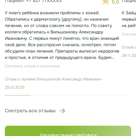
Пациент +7 927 77XXXXX
Пацие
5.0
У моего ребёнка возникли проблемы с кожей.
К Зайц
Обратились к дерматологу (другому), он назначил
первый
лечение, но от слова совсем не помогло. По совету
на рей
коллеги обратилась к Вильшонкову Александру
Смотре
Ивановичу. С первых минут понятно, что врач знающий
своё дело. Все расспросил сначала, осмотрел, потом
Отзыв 
обсудили план лечения. Препараты выписал недорогие
28.11.2
и простые, в отличие от предыдущего врача. Будем
лечиться. Консультация заняла около 30 минут.
Смотреть отзыв в источнике
Отзыв о приеме
Вильшонков Александр Иванович
25.12.2025
Смотреть все отзывы
Независимые рейтинги