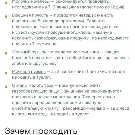
Молочные
железы
— рекомендуется проводить
исследование на 7–9 день цикла (допустимо до 12 дня)
Брюшная
полость
— проводится натощак (не есть
и не пить за 8 часов до процедуры). Если это
невозможно, можно выпить немного несладкого чая
и съесть кусочек подсушенного хлеба. Накануне
исключить газообразующие продукты, по необходимости
принять «Эспумизан»
Желчный
пузырь
с определением функции — как для
брюшной полости + взять с собой йогурт, кефир, кусочек
хлеба или другую еду.
Мочевой
пузырь
— за 2 часа выпить 1 литр чистой воды,
не ходить в туалет.
Органы
малого
таза
— накануне исключить
газообразующую пищу. Женщинам не рекомендуется
проходить в начале менструации. Трансректально —
сделайте перед исследованием и накануне
очистительную клизму. Трансамбдоминально — за 2 часа
выпить литр воды, не ходить в туалет
Зачем проходить