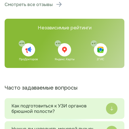
Смотреть все отзывы
Независимые рейтинги
4.6
4.6
4.7
ПроДокторов
Яндекс.Карты
2ГИС
Часто задаваемые вопросы
Как подготовиться к УЗИ органов
брюшной полости?
За 2-3 дня до исследования рекомендуется
соблюдать диету, исключающую продукты,
Нужно ли наполнять мочевой пузырь