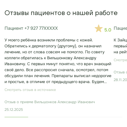
Отзывы пациентов о нашей работе
Пациент +7 927 77XXXXX
Пацие
5.0
У моего ребёнка возникли проблемы с кожей.
К Зайц
Обратились к дерматологу (другому), он назначил
первый
лечение, но от слова совсем не помогло. По совету
на рей
коллеги обратилась к Вильшонкову Александру
Смотре
Ивановичу. С первых минут понятно, что врач знающий
своё дело. Все расспросил сначала, осмотрел, потом
Отзыв 
обсудили план лечения. Препараты выписал недорогие
28.11.2
и простые, в отличие от предыдущего врача. Будем
лечиться. Консультация заняла около 30 минут.
Смотреть отзыв в источнике
Отзыв о приеме
Вильшонков Александр Иванович
25.12.2025