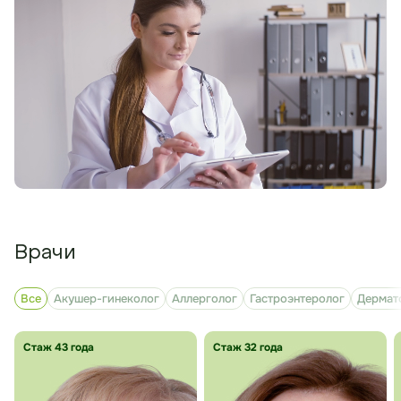
Врачи
Все
Акушер-гинеколог
Аллерголог
Гастроэнтеролог
Дермат
Стаж 43 года
Стаж 32 года