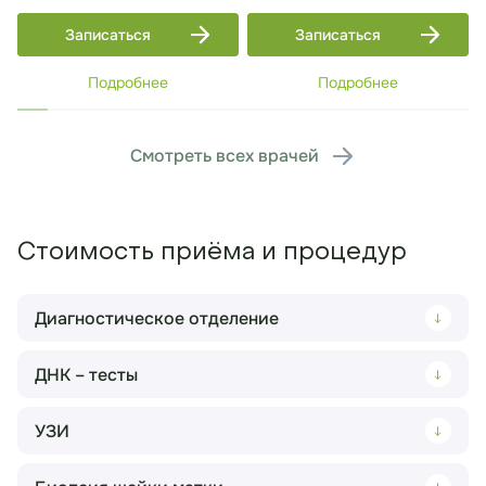
Записаться
Записаться
Подробнее
Подробнее
Смотреть всех врачей
Стоимость приёма и процедур
Диагностическое отделение
ДНК – тесты
Рентгенография органов грудной
1 000 ₽
клетки (в 1 проекции)
Записаться на приём
УЗИ
Получение мазков со слизистой
2 800 ₽
Комплексное обследование Check-Up
оболочки ротоглотки (биологического
12 000 ₽
(базовый)
материала для ДНК-исследования
Записаться на приём