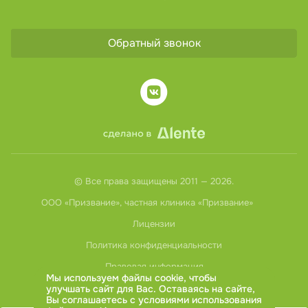
Оставьте ваш отзыв о враче
Обратный звонок
© Все права защищены 2011 — 2026.
ООО «Призвание», частная клиника «Призвание»
Лицензии
Нажимая на кнопку, вы соглашаетесь с
политикой
обработки персональных данных
Политика конфиденциальности
Нажимая на кнопку, вы соглашаетесь на
обработку
Правовая информация
персональных данных
Мы используем файлы cookie, чтобы
улучшать сайт для Вас. Оставаясь на сайте,
Оставить отзыв
Вы соглашаетесь с условиями использования