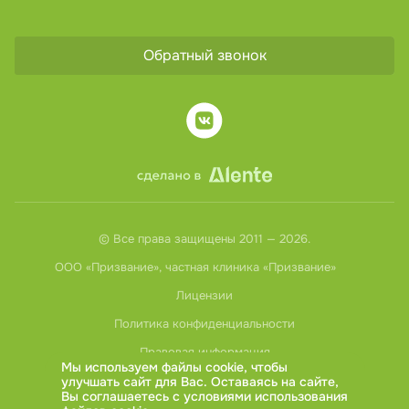
Обратный звонок
Август
Пн
Вт
Ср
Чт
Пт
Сб
Вс
27
28
29
30
31
1
2
3
4
5
6
7
8
9
10
11
12
13
14
15
16
17
18
19
© Все права защищены 2011 — 2026.
ООО «Призвание», частная клиника «Призвание»
20
21
22
23
24
25
26
27
Лицензии
28
29
30
31
1
2
3
4
Политика конфиденциальности
5
6
Правовая информация
Мы используем файлы cookie, чтобы
улучшать сайт для Вас. Оставаясь на сайте,
Вы соглашаетесь с условиями использования