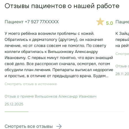
Отзывы пациентов о нашей работе
Пациент +7 927 77XXXXX
Пацие
5.0
У моего ребёнка возникли проблемы с кожей.
К Зайц
Обратились к дерматологу (другому), он назначил
первый
лечение, но от слова совсем не помогло. По совету
на рей
коллеги обратилась к Вильшонкову Александру
Смотре
Ивановичу. С первых минут понятно, что врач знающий
своё дело. Все расспросил сначала, осмотрел, потом
Отзыв 
обсудили план лечения. Препараты выписал недорогие
28.11.2
и простые, в отличие от предыдущего врача. Будем
лечиться. Консультация заняла около 30 минут.
Смотреть отзыв в источнике
Отзыв о приеме
Вильшонков Александр Иванович
25.12.2025
Смотреть все отзывы